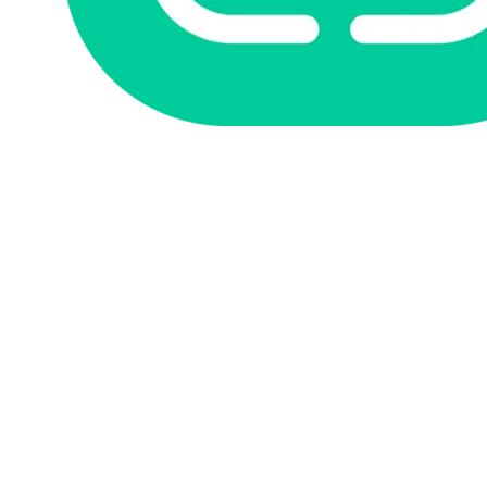
주요 기능
● 평평한 형상에 대한 간단한
2.5D 밀링 작업, 모따기 자동화
옵션 포함
●
구멍 가공 사이클:
드릴링, 중
심 맞추기, 보링, 카운터 싱킹, 탭
핑, 나사 밀링, 구멍 포켓 가공