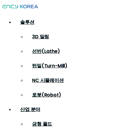
솔루션
3D 밀링
선반(Lathe)
턴밀(Turn-Mill)
NC 시뮬레이션
로봇(Robot)
산업 분야
금형 몰드