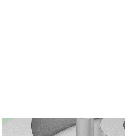
• 스마트 형상 정렬: 툴패스를 간소화하여 효
율성을 높일 수 있습니다.
• 코너 스무딩: 날카로운 모서리 처리를 위한
코너 스무딩 기능
•
탭 기능: 부품을 안전하게 고정할 수 있는
탭 기능
•
T-슬롯 기능: 언더컷을 처리할 수 있는 특
수 T-슬롯 기능
•
선택적 출력: CRC(커터 반지름 보정) 명
령어를 포함하거나 제외하여 출력할 수 있습
니다.