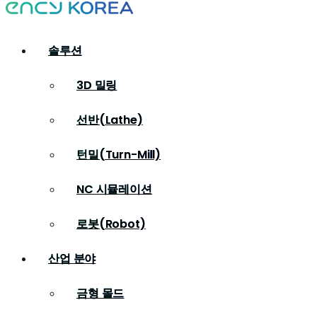
솔루션
3D 밀링
선반(Lathe)
턴밀(Turn-Mill)
NC 시뮬레이션
로봇(Robot)
산업 분야
금형 몰드