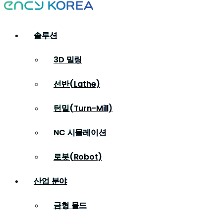
솔루션
3D 밀링
선반(Lathe)
턴밀(Turn-Mill)
NC 시뮬레이션
로봇(Robot)
산업 분야
금형 몰드