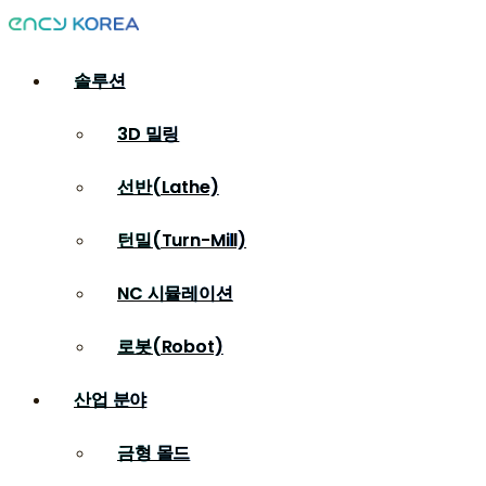
솔루션
3D 밀링
선반(Lathe)
턴밀(Turn-Mill)
NC 시뮬레이션
로봇(Robot)
산업 분야
금형 몰드