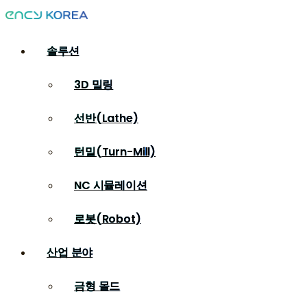
솔루션
3D 밀링
선반(Lathe)
턴밀(Turn-Mill)
NC 시뮬레이션
로봇(Robot)
산업 분야
금형 몰드