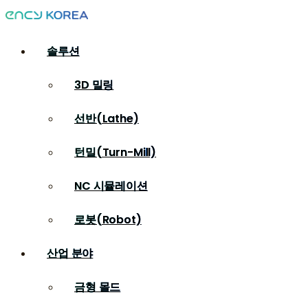
솔루션
3D 밀링
선반(Lathe)
턴밀(Turn-Mill)
NC 시뮬레이션
로봇(Robot)
산업 분야
금형 몰드