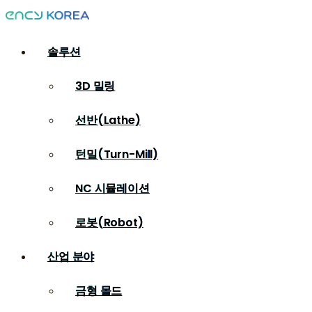
솔루션
3D 밀링
선반(Lathe)
턴밀(Turn-Mill)
NC 시뮬레이션
로봇(Robot)
산업 분야
금형 몰드